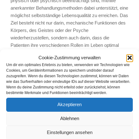
physisch oder psychisch beeinträchtigt sind, mithilfe
anerkannter Behandlungsmethoden dabei unterstützt, eine
möglichst selbstständige Lebensqualität zu erreichen. Das
Ziel besteht nicht nur darin, mechanische Funktionen des
Körpers, des Geistes oder der Psyche
wiederherzustellen, sondern auch darin, dass die
Patienten ihre verschiedenen Rollen im Leben optimal
ausfüllen können. Dabei strebt man nach größtmöglicher
Cookie-Zustimmung verwalten
Selbstständigkeit und Unabhängigkeit im Alltags- und/oder
Um dir ein optimales Erlebnis zu bieten, verwenden wir Technologien wie
Berufsleben.
Cookies, um Geräteinformationen zu speichern und/oder darauf
zuzugreifen. Wenn du diesen Technologien zustimmst, können wir Daten
Im Gegensatz zur Krankengymnastik erhalten die
wie das Surfverhalten oder eindeutige IDs auf dieser Website verarbeiten.
Patienten in der Ergotherapie gezielte individuelle
Wenn du deine Zustimmung nicht erteilst oder zurückziehst, können
bestimmte Merkmale und Funktionen beeinträchtigt werden.
Bewegungsanleitungen, die auf handwerklich-kreativer
Arbeit basieren und den jeweiligen Beeinträchtigungen und
Akzeptieren
dem Alter angepasst sind. Diese Anleitungen helfen dabei,
motorische, sensorische und wahrnehmungsbezogene
Ablehnen
Störungen auszugleichen. Somit zählt die Ergotherapie
neben der Krankengymnastik und der Logopädie zu den
Einstellungen ansehen
bedeutendsten Rehabilitationsmaßnahmen.