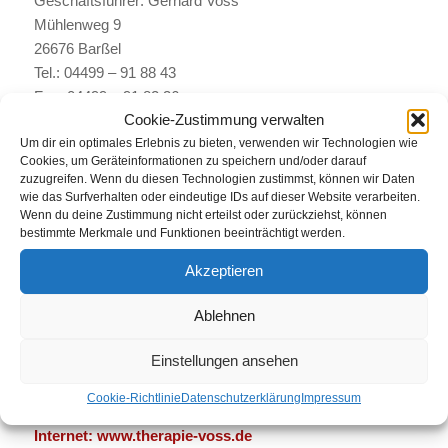
Geschäftsführer: Gerhard Voss
Mühlenweg 9
26676 Barßel
Tel.: 04499 – 91 88 43
Fax: 04499 – 91 82 36
Cookie-Zustimmung verwalten
Email:
info@therapie-voss.de
Um dir ein optimales Erlebnis zu bieten, verwenden wir Technologien wie
Internet:
www.therapie-voss.de
Cookies, um Geräteinformationen zu speichern und/oder darauf
zuzugreifen. Wenn du diesen Technologien zustimmst, können wir Daten
Amtsgericht und Handelsregisternummer: Amtsgericht
wie das Surfverhalten oder eindeutige IDs auf dieser Website verarbeiten.
Oldenburg HRA 150790
Wenn du deine Zustimmung nicht erteilst oder zurückziehst, können
bestimmte Merkmale und Funktionen beeinträchtigt werden.
Akzeptieren
Ergotherapie Voss & Bley Garrel GbR
Ablehnen
Vertretungsberechtiger Gesellschafter: Gerhard Voss
Hauptstr. 11
Einstellungen ansehen
49681 Garrel
Tel.: 04474 – 9393594
Cookie-Richtlinie
Datenschutzerklärung
Impressum
Email:
info@therapie-voss.de
Internet:
www.therapie-voss.de