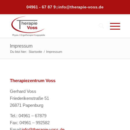
04961 - 67 87 9
info@therapie-voss.de
|
Impressum
Du bist hier:
Startseite
/
Impressum
Therapiezentrum Voss
Gerhard Voss
Friederikenstraße 51
26871 Papenburg
Tel.: 04961 – 67879
Fax: 04961 – 992582
Email:
info@therapie-voss.de