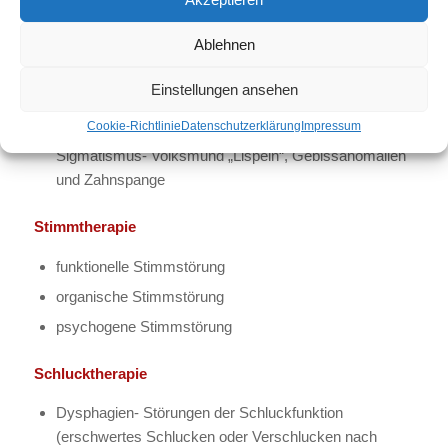
Dysarthrien: Störung des Sprechens, der Stimme und
Ablehnen
Atmung, u.a. bei M. Parkinson, Schlaganfällen,
Alzheimer, Multiple Sklerose, Hirntumoren, Hirnbluten
Einstellungen ansehen
myofunktionelle Störungen: zu schwache
Cookie-Richtlinie
Datenschutzerklärung
Impressum
Mundmuskulatur, Folge: fehlerhaftes Schlucken,
Sigmatismus- Volksmund „Lispeln“, Gebissanomalien
und Zahnspange
Stimmtherapie
funktionelle Stimmstörung
organische Stimmstörung
psychogene Stimmstörung
Schlucktherapie
Dysphagien- Störungen der Schluckfunktion
(erschwertes Schlucken oder Verschlucken nach