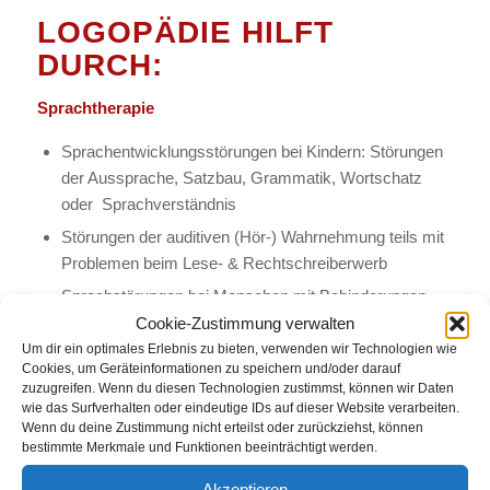
LOGOPÄDIE HILFT
DURCH:
Sprachtherapie
Sprachentwicklungsstörungen bei Kindern: Störungen
der Aussprache, Satzbau, Grammatik, Wortschatz
oder Sprachverständnis
Störungen der auditiven (Hör-) Wahrnehmung teils mit
Problemen beim Lese- & Rechtschreiberwerb
Sprachstörungen bei Menschen mit Behinderungen
Cookie-Zustimmung verwalten
Sprachstörungen bei Erwachsenen
Um dir ein optimales Erlebnis zu bieten, verwenden wir Technologien wie
Aphasien / Apraxien
Cookies, um Geräteinformationen zu speichern und/oder darauf
zuzugreifen. Wenn du diesen Technologien zustimmst, können wir Daten
wie das Surfverhalten oder eindeutige IDs auf dieser Website verarbeiten.
Sprechtherapie
Wenn du deine Zustimmung nicht erteilst oder zurückziehst, können
bestimmte Merkmale und Funktionen beeinträchtigt werden.
Stottern
Akzeptieren
Poltern